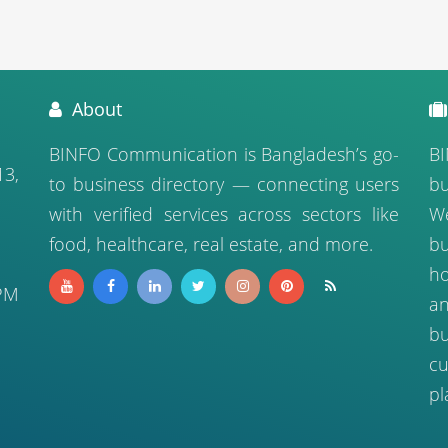
About
BINFO Communication is Bangladesh’s go-
BI
13,
to business directory — connecting users
bu
with verified services across sectors like
We
food, healthcare, real estate, and more.
b
ho
PM
a
bu
cu
pl