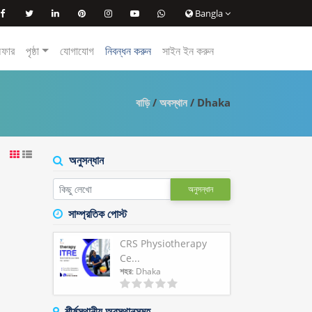
Bangla
অফার
পৃষ্ঠা
যোগাযোগ
নিবন্ধন করুন
সাইন ইন করুন
বাড়ি
/
অবস্থান
/ Dhaka
অনুসন্ধান
অনুসন্ধান
সাম্প্রতিক পোস্ট
CRS Physiotherapy
Ce...
শহর
: Dhaka
শীর্ষস্থানীয় অবস্থানসমূহ