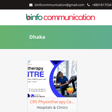
binfocommunication@gmail.com
+8801817534
Dhaka
CRS Physiotherapy Ce...
Hospitals & Clinics