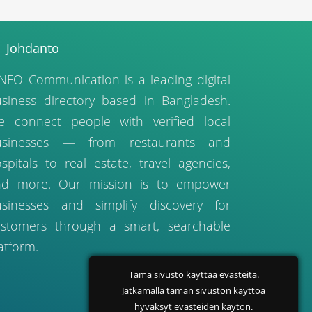
Johdanto
NFO Communication is a leading digital
siness directory based in Bangladesh.
 connect people with verified local
usinesses — from restaurants and
spitals to real estate, travel agencies,
nd more. Our mission is to empower
sinesses and simplify discovery for
stomers through a smart, searchable
atform.
Tämä sivusto käyttää evästeitä.
Jatkamalla tämän sivuston käyttöä
hyväksyt evästeiden käytön.