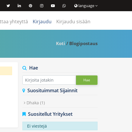
language
ttaa yhteyttä
Kirjaudu
Kirjaudu sisään
Koti
/ Blogipostaus
Hae
Hae
Suosituimmat Sijainnit
Dhaka
(1)
Suositellut Yritykset
Ei viestejä