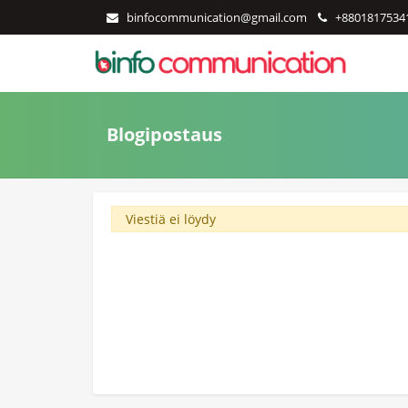
binfocommunication@gmail.com
+8801817534
Blogipostaus
Viestiä ei löydy