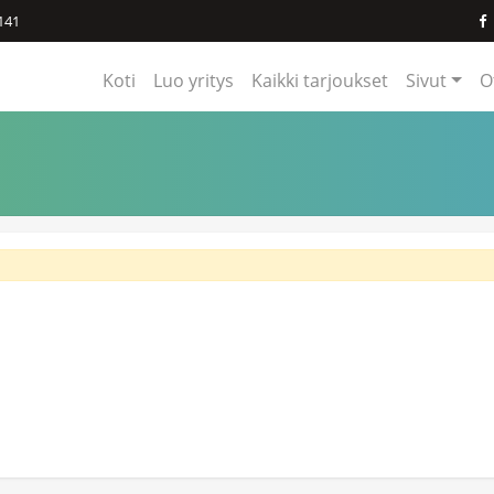
141
Koti
Luo yritys
Kaikki tarjoukset
Sivut
O