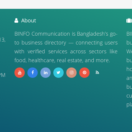
About
BINFO Communication is Bangladesh’s go-
BI
13,
to business directory — connecting users
bu
with verified services across sectors like
We
food, healthcare, real estate, and more.
b
ho
PM
a
bu
cu
pl